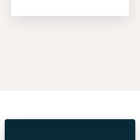
hacer en casa y ha pedido c
menos tiempo frente a la pan
KATHRYN SIMPSON