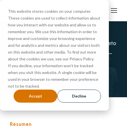
This website stores cookies on your computer.
These cookies are used to collect information about
how you interact with our website and allow us to
remember you. We use this information in order to
improve and customize your browsing experience
Desde 18 a 36 meses de edad | Completo
and for analytics and metrics about our visitors both
7:30AM – 6:00PM | Regular 8:00AM –
on this website and other media. To find out more
about the cookies we use, see our Privacy Policy.
3:30PM
If you decline, your information won’t be tracked
Programa Toddler
when you visit this website. A single cookie will be
used in your browser to remember your preference
not to be tracked.
Accept
Decline
Resumen